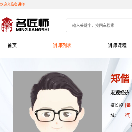
欢迎光临名讲师
首页
讲师列表
讲师课程
郑偕
宏观经济
擅长领
[银
域:
行]