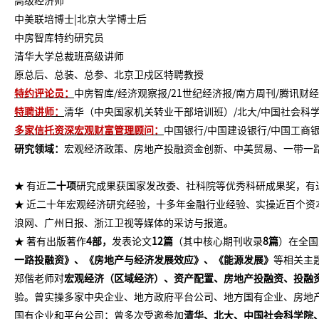
高级经济师
中美联培博士
|北京大学博士后
中房智库特约研究员
清华大学总裁班高级讲师
原总后、总装、总参、北京卫戍区特聘教授
特约评论员：
中房智库/经济观察报/21世纪经济报/南方周刊/腾讯财经
特聘讲师：
清华（中央国家机关转业干部培训班）/北大/中国社会科学院
多家信托资深宏观财富管理顾问
：
中国银行/中国建设银行/中国工商银
研究领域：
宏观经济政策、房地产投融资金创新、中美贸易、一带一
★ 有近
二十项
研究成果获国家发改委、社科院等优秀科研成果奖，有
★ 近二十年宏观经济研究经验，十多年金融行业经验、实操近百个
浪网、广州日报、浙江卫视等媒体的采访与报道。
★ 著有出版著作
4
部，
发表论文
1
2
篇
（其中核心期刊收录
8篇
）在全国
一路投融资》、《房地产与经济发展效应》、《能源发展》
等相关主
郑偕老师对
宏观经济（区域经济）、资产配置、房地产投融资、投融
验。曾实操多家中央企业、地方政府平台公司、地方国有企业、房地
国有企业和平台公司；曾多次受邀参加
清华、北大、中国社会科学院