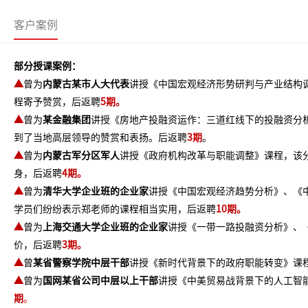
客户案例
部分授课案例：
▲
曾为
内蒙古某市人大代表
讲授《中国宏观经济形势研判与产业结构
程寄予赞赏，后返聘
5
期。
▲
曾为
某金融集团
讲授《房地产投融资运作：三道红线下的投融资分
到了当地高层领导的赞赏和表扬。后返聘
3期
。
▲
曾为
内蒙古军分区军人
讲授《政府机构改革与职能调整》课程，该
身，后返聘
4期
。
▲
曾为
清华大学企业班的企业家
讲授《中国宏观经济趋势分析》、《
学员们纷纷表示郑老师的课程相当实用，后返聘
10期
。
▲
曾为
上海交通大学企业班的企业家
讲授《一带一路投融资分析》、
价，后返聘
3期
。
▲
曾
某省警察学院中层干部
讲授《新时代背景下的政府职能转变》课
▲
曾为
国网某省公司中层以上干部
讲授《中美贸易战背景下的人工智
期
。