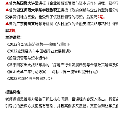
▲
曾为
某国资大讲堂
讲授《企业投融资管理与资本运作》课程，获得
▲
曾为
浙江师范大学某学院教职工
讲授《政府创新与企业转型路径分
受学员们地方喜爱，也受到了该院校领导的称赞，后返聘
2
期
。
▲
曾为
广东梅州某局领导
讲授《乡村振兴的金融支持策略与路径》课
聘
2期
。
主讲课程：
《2022年宏观经济趋势——颠覆与重组》
《2022宏观经济与中国银行业发展机遇》
《投融资管理与资本运作》
《基于国家重大战略布局的“房地产行业发展趋势与金融政策解读及
《国企改革三年行动方案——对标世界一流管理提升行动》
《2022宏观经济与投资机会》
授课风格：
老师逻辑思维能力强善于抓住核心问题，且课程内容深入浅出，将复
引导式的授课方式更富有感染；并且案例多又震撼，真正做到让学员