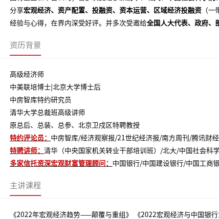
分享
宏观经济、资产配置、投融资、资本运营、区域经济投融资
（一
经验与心得，在界内深受好评。并多次受邀给
全国人大代表、政府
、
资历背景
高级经济师
中美联培博士
|北京大学博士后
中房智库特约研究员
清华大学总裁班高级讲师
原总后、总装、总参、北京卫戍区特聘教授
特约评论员：
中房智库/经济观察报/21世纪经济报/南方周刊/腾讯财经
特聘讲师：
清华（中央国家机关转业干部培训班）/北大/中国社会科学院
多家信托资深宏观财富管理顾问
：
中国银行/中国建设银行/中国工商银
主讲课程
《2022年宏观经济趋势——颠覆与重组》 《2022宏观经济与中国