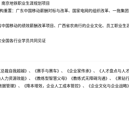
，南京地铁职业生涯规划项目
架构重置：广东中国移动薪酬对标与改革、国家电网的组织改革、一拖集
省中国移动的绩效薪酬改革项目、广西省农商行的企业文化、员工职业生
0次全国各行业学员共同见证
《总裁自我超越》、《赛手与赛车》、《企业家传承》、《人才盘点与人
动人力资源效能》、《教练型智慧父母》《教练式无障碍沟通》、《黑钻
数据管理》、《降本增效，企业人工成本管控》、《企业文化与企业战略