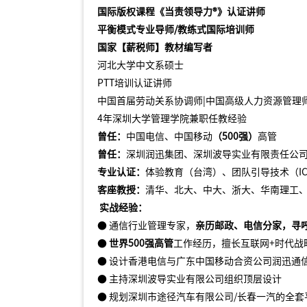
国际版权课程《当责领导力
®》认证讲师
平衡模式专业导师
/教练式国际培训师
国家【薪税师】教材编写者
河北大学中文系硕士
PTT培训认证讲师
中国首届劳动关系协调师
|中国高级人力资源管理
4年深圳大学管理学院兼职任教经验
曾任：
中国电信、中国移动
（
500强）
高管
曾任：
深圳润迅集团、深圳波导实业有限责任公
专业认证：
体验教育（台湾）、团队引导技术（
I
客座教授：
清华、北大、中大、浙大、华南理工
实战
经验：
● 通信行业管理专家，
亲历邮政、电信分家，寻
●
世界
5
00
强高管
工作经历，
擅长互联网
+时代
● 设计香港电信与广东中国移动合资公司润迅通
● 主持深圳波导实业有限公司组织顶层设计
● 规划深圳市途径汽车有限公司/长春一汽的全