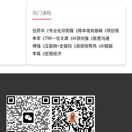
热门课程
包芮华《专业化
邓雨薇《降本增
肖振峰《项目管
朱军《TWI一
任文建《AI领
刘强《医患沟通
傅强《互联网+
史振钧《高绩效
熊伟《AI赋能
李真《宏观经济