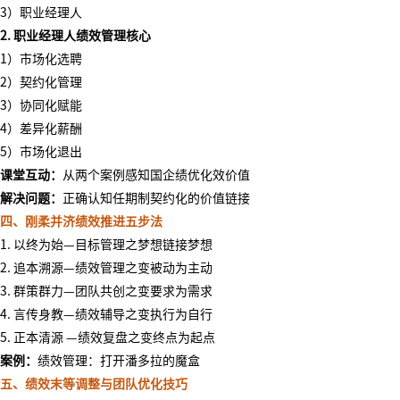
3）职业经理人
2. 职业经理人绩效管理核心
1）市场化选聘
2）契约化管理
3）协同化赋能
4）差异化薪酬
5）市场化退出
课堂互动：
从两个案例感知国企绩优化效价值
解决问题：
正确认知任期制契约化的价值链接
四、刚柔并济绩效推进五步法
1. 以终为始—目标管理之梦想链接梦想
2. 追本溯源—绩效管理之变被动为主动
3. 群策群力—团队共创之变要求为需求
4. 言传身教—绩效辅导之变执行为自行
5. 正本清源 —绩效复盘之变终点为起点
案例：
绩效管理：打开潘多拉的魔盒
五、绩效末等调整与团队优化技巧