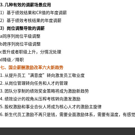
3. 几种有效的调薪场景应用
1）基于绩效结果和CR值的年度调薪
2）基于绩效考核结果的年度调薪
3）岗位调整导致的调薪
a同序列岗位平级调整
b跨序列岗位平级调整
c晋升或者职级上升，分情况处理
d降级／降职
七
、
国企
薪酬激励
改革
六大新趋势
1.
从提升员工
“满意度”转向激发员工敬业度
2.
从岗位管理转向任务和人才的管理
3.
团队分享制的绩效奖金策略将成为激励新趋势
4.
绩效设计的视角从压榨考核转向激发激励
5.
股权激励和事业合伙人将成为核心人才的激励主旋律
6.
新生代员工激励不再只是钱，需要全面激励体系，需要有温度，有感