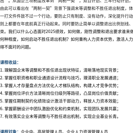
出”。从国企三项制度改革到“两制一契”，双百计划、三年行动计划，
由此可以看出在
“两制一契”背景下强调末等调整和不胜任退出制度，体
一打文件件敌不过一个行动，要防止只有制度、没有动作，深化提升行
则上都要在年底前真正行动起来。同时要防止简单以调整退出比例划线、
束。
我们以什么心态面对
2025绩效，如何做，刚性调整和退出要求谁
何种程度，如何启动不胜任退出机制？如何
重构人力资本优势，激活人力
得不面对的问题。
课程收益：
1. 理解国企末等调整和不胜任退出现状特征，清晰落地现实背景；
2. 掌握任职资格和职业通道设计流程与技巧，理清职业发展通道；
3. 掌握人才存量盘点方法优化人才梯队结构，构建人才竞争优势；
4. 掌握岗位评价方法清晰岗位归级列等路径，凸显岗位价值贡献；
5. 掌握任期制契约化绩效设计激活干部动力，释放人力资本效能；
6. 掌握薪酬设计中团队激励优化和约束机制，实现团队发展共赢；
7. 有效落实企业末等调整与不胜任退出机制，实现企业基业长青。
课程对象：
企业中、高层管理人员、企业人力资源管理人员