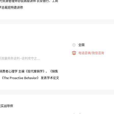
力资源管理师协会高级讲师 农业银行、工商
学总裁班特邀讲师
全国
电话咨询/微信咨询
读心识人-- 销售心理学原理与实战》 《双赢商务谈判--谈判攻守之....
消费者心理学 主编《现代推销学》、《销售
》《The Proactive Behavior》 发表学术论文
化实战导师