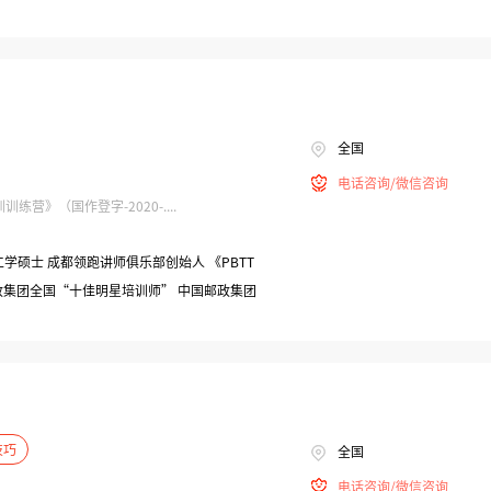
全国
电话咨询/微信咨询
营》（国作登字-2020-....
工学硕士 成都领跑讲师俱乐部创始人 《PBTT
政集团全国“十佳明星培训师” 中国邮政集团
技巧
全国
电话咨询/微信咨询