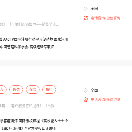
全国
电话咨询/微信咨询
 《可复制的销售力——销售全流....
 AACTP国际注册行动学习促动师 国家注册
师 中国管理科学学会-高级经验萃取师
力
通信
保险
银行
全国
电话咨询/微信咨询
——客户服务感知提升》 《自我....
程《职场七陷阱》™官方授权认证讲师