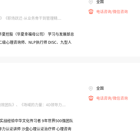
全国
电话咨询/微信咨询
《职场跃迁-从业务骨干到管理精....
二级心理咨询师、NLP执行师 DISC、九型人
全国
电话咨询/微信咨询
团队》、《场域的力量：4D领导力....
实战经验中华文化传习者 9年世界500强团队
导力认证讲师 沙盘心理认证治疗师 心理咨询
证讲师 国际教练学总会（IAC）认证教练 中科