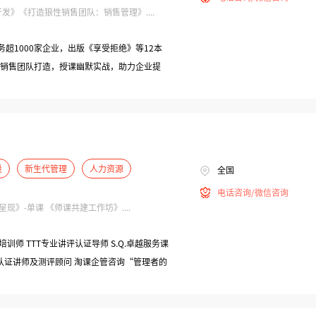
》《打造狼性销售团队：销售管理》....
超1000家企业，出版《享受拒绝》等12本
销售团队打造，授课幽默实战，助力企业提
设
新生代管理
人力资源
全国
电话咨询/微信咨询
》-单课 《师课共建工作坊》....
业培训师 TTT专业讲评认证导师 S.Q.卓越服务课
格课程认证讲师及测评顾问 淘课企管咨询“管理者的
院“师课合一”系列课程首席讲师 连续三年中